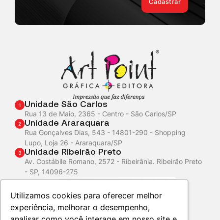
Cadastrar
Unidade São Carlos
1
Rua 13 de Maio, 2365 - Centro - São Carlos/SP
Unidade Araraquara
2
Rua Gonçalves Dias, 543 - 14801-290 - Shopping
Lupo, Loja 26 - Araraquara/SP
Unidade Ribeirão Preto
3
Av. Costábile Romano, 2572 - Ribeirânia. Ribeirão Preto
- SP, 14096-275
Atendimento
WhatsApp
Utilizamos cookies para oferecer melhor
experiência, melhorar o desempenho,
analisar como você interage em nosso site e