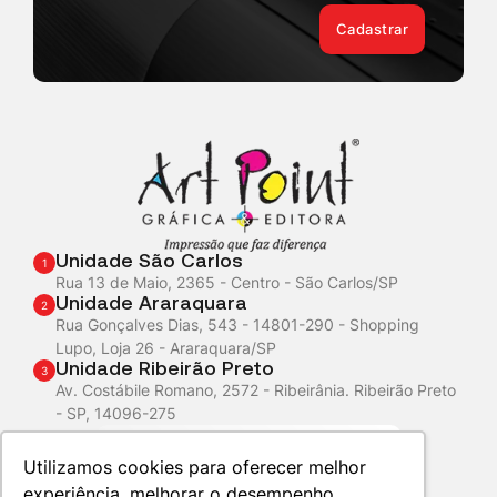
Cadastrar
Unidade São Carlos
1
Rua 13 de Maio, 2365 - Centro - São Carlos/SP
Unidade Araraquara
2
Rua Gonçalves Dias, 543 - 14801-290 - Shopping
Lupo, Loja 26 - Araraquara/SP
Unidade Ribeirão Preto
3
Av. Costábile Romano, 2572 - Ribeirânia. Ribeirão Preto
- SP, 14096-275
Atendimento
WhatsApp
Utilizamos cookies para oferecer melhor
experiência, melhorar o desempenho,