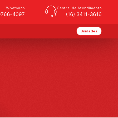
WhatsApp
Central de Atendimento
99766-4097
(16) 3411-3616
Unidades