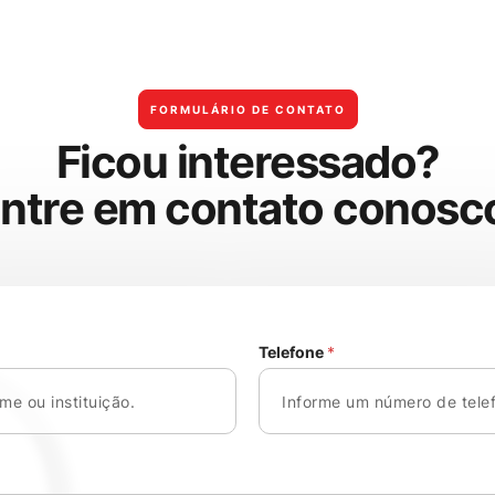
FORMULÁRIO DE CONTATO
F
i
c
o
u
i
n
t
e
r
e
s
s
a
d
o
?
E
n
t
r
e
e
m
c
o
n
t
a
t
o
c
o
n
o
s
c
Telefone
*