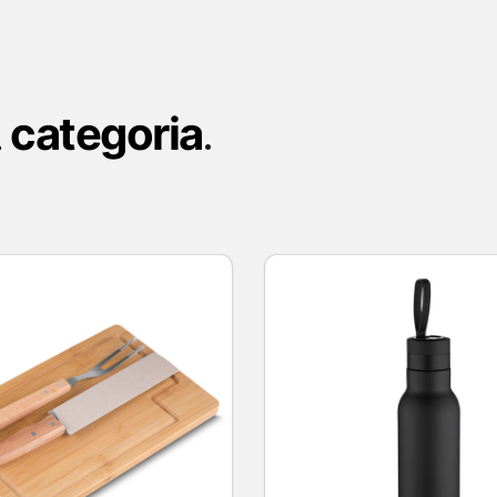
categoria
a
.