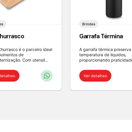
es
Brindes
Churrasco
Garrafa Términa
Churrasco é o parceiro ideal
A garrafa térmica preserva
momentos de
temperatura de líquidos,
ternização. Com utensíl...
proporcionando praticidade 
detalhes
Ver detalhes