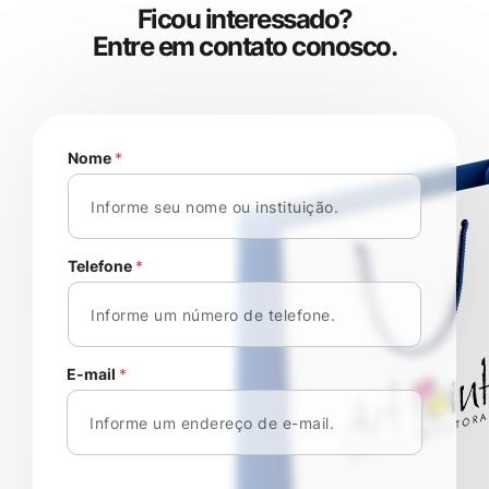
F
i
c
o
u
i
n
t
e
r
e
s
s
a
d
o
?
E
n
t
r
e
e
m
c
o
n
t
a
t
o
c
o
n
o
s
c
o
.
Nome
*
Telefone
*
E-mail
*