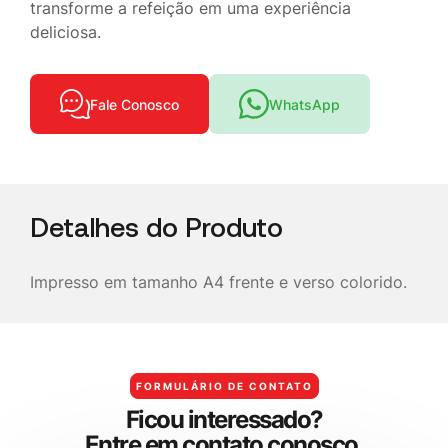
transforme a refeição em uma experiência
deliciosa.
Fale Conosco
WhatsApp
Detalhes do Produto
Impresso em tamanho A4 frente e verso colorido.
FORMULÁRIO DE CONTATO
F
i
c
o
u
i
n
t
e
r
e
s
s
a
d
o
?
E
n
t
r
e
e
m
c
o
n
t
a
t
o
c
o
n
o
s
c
o
.