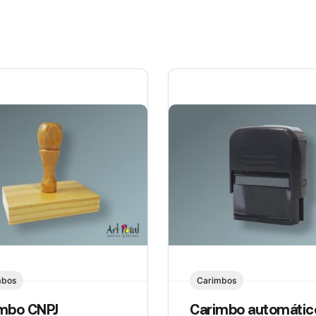
mbos
Carimbos
mbo CNPJ
Carimbo automátic