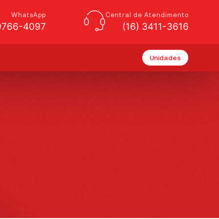
WhatsApp
Central de Atendimento
99766-4097
(16) 3411-3616
Unidades