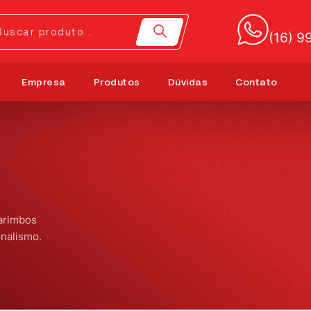
(16) 
Empresa
Produtos
Dúvidas
Contato
arimbos
onalismo.