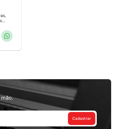
vas,
...
a mão.
Cadastrar