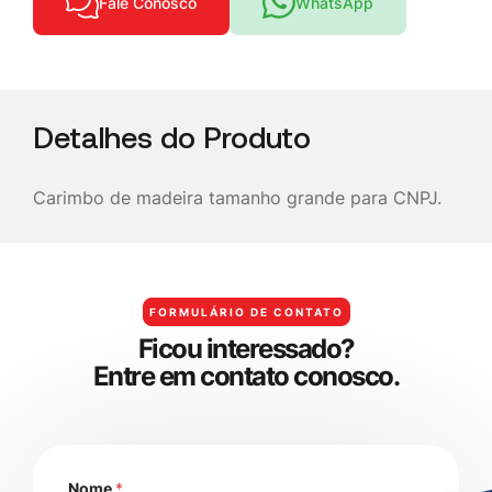
Fale Conosco
WhatsApp
Detalhes do Produto
Carimbo de madeira tamanho grande para CNPJ.
FORMULÁRIO DE CONTATO
F
i
c
o
u
i
n
t
e
r
e
s
s
a
d
o
?
E
n
t
r
e
e
m
c
o
n
t
a
t
o
c
o
n
o
s
c
o
.
Nome
*