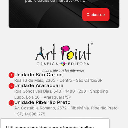
publicidades da marca ArtPoint.
Cadastrar
Unidade São Carlos
1
Rua 13 de Maio, 2365 - Centro - São Carlos/SP
Unidade Araraquara
2
Rua Gonçalves Dias, 543 - 14801-290 - Shopping
Lupo, Loja 26 - Araraquara/SP
Unidade Ribeirão Preto
3
Av. Costábile Romano, 2572 - Ribeirânia. Ribeirão Preto
- SP, 14096-275
Atendimento
WhatsApp
Utilizamos cookies para oferecer melhor