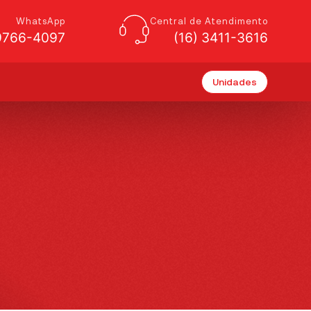
WhatsApp
Central de Atendimento
99766-4097
(16) 3411-3616
Unidades