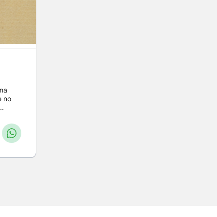
ina
e no
..