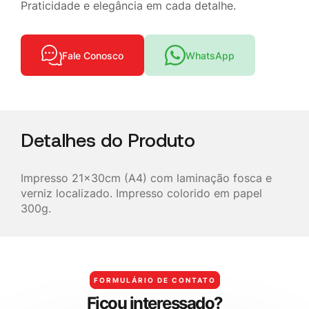
Praticidade e elegância em cada detalhe.
Fale Conosco
WhatsApp
Detalhes do Produto
Impresso 21x30cm (A4) com laminação fosca e
verniz localizado. Impresso colorido em papel
300g.
FORMULÁRIO DE CONTATO
F
i
c
o
u
i
n
t
e
r
e
s
s
a
d
o
?