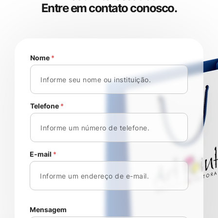
E
n
t
r
e
e
m
c
o
n
t
a
t
o
c
o
n
o
s
c
o
.
Nome
*
Telefone
*
E-mail
*
Mensagem