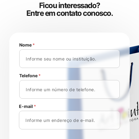
F
i
c
o
u
i
n
t
e
r
e
s
s
a
d
o
?
E
n
t
r
e
e
m
c
o
n
t
a
t
o
c
o
n
o
s
c
o
.
Nome
*
Telefone
*
E-mail
*