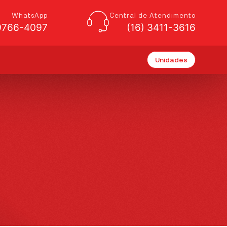
WhatsApp
Central de Atendimento
99766-4097
(16) 3411-3616
Unidades