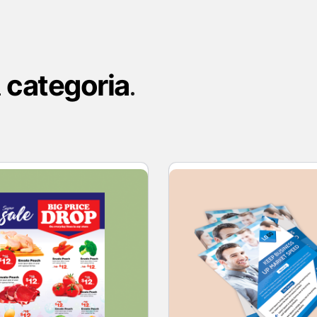
categoria
a
.