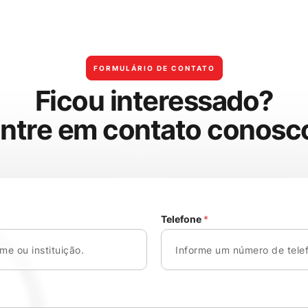
FORMULÁRIO DE CONTATO
F
i
c
o
u
i
n
t
e
r
e
s
s
a
d
o
?
E
n
t
r
e
e
m
c
o
n
t
a
t
o
c
o
n
o
s
c
Telefone
*