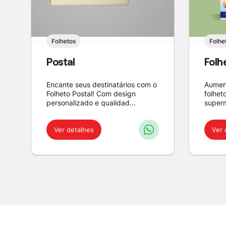
Folhetos
Folhe
Postal
Folh
Encante seus destinatários com o
Aumen
Folheto Postal! Com design
folhet
personalizado e qualidad...
superm
Ver detalhes
Ver 