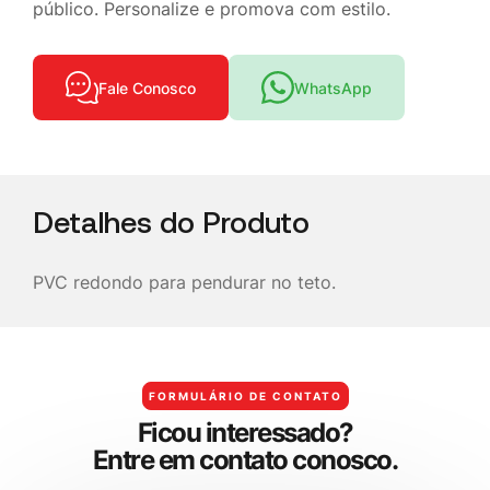
público. Personalize e promova com estilo.
Fale Conosco
WhatsApp
Detalhes do Produto
PVC redondo para pendurar no teto.
FORMULÁRIO DE CONTATO
F
i
c
o
u
i
n
t
e
r
e
s
s
a
d
o
?
E
n
t
r
e
e
m
c
o
n
t
a
t
o
c
o
n
o
s
c
o
.