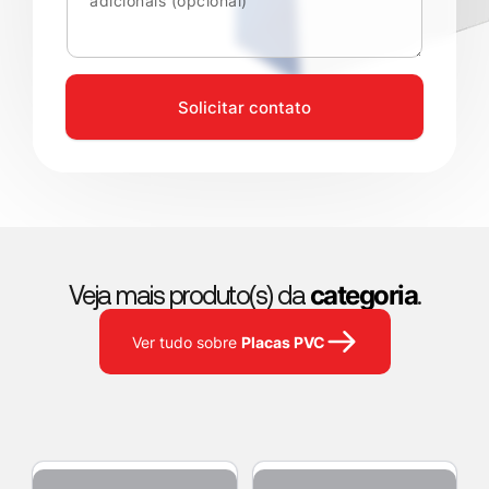
Solicitar contato
categoria
Veja mais produto(s) da
.
Placas PVC
Ver tudo sobre